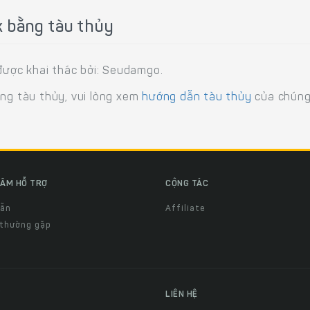
 bằng tàu thủy
ược khai thác bởi: Seudamgo.
ằng tàu thủy, vui lòng xem
hướng dẫn tàu thủy
của chúng 
ÂM HỖ TRỢ
CỘNG TÁC
dẫn
Affiliate
 thường gặp
LIÊN HỆ