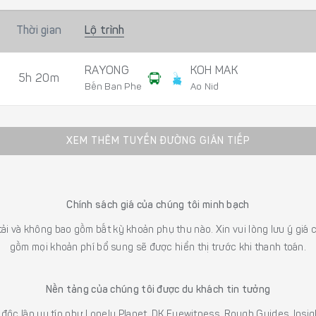
Thời gian
Lộ trình
RAYONG
KOH MAK
5h 20m
Bến Ban Phe
Ao Nid
XEM THÊM TUYẾN ĐƯỜNG GIÁN TIẾP
Chính sách giá của chúng tôi minh bạch
 tải và không bao gồm bất kỳ khoản phụ thu nào. Xin vui lòng lưu ý gi
gồm mọi khoản phí bổ sung sẽ được hiển thị trước khi thanh toán.
Nền tảng của chúng tôi được du khách tin tưởng
h độc lập uy tín như Lonely Planet, DK Eyewitness, Rough Guides, In