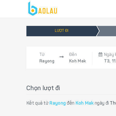
LƯỢT ĐI
Từ
Đến
Ngày 
Rayong
Koh Mak
T3, 1
Chọn lượt đi
Kết quả từ
Rayong
đến
Koh Mak
ngày đi
Th