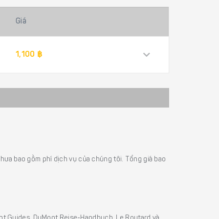
Giá
1,100 ฿
á chưa bao gồm phí dịch vụ của chúng tôi. Tổng giá bao
sight Guides, DuMont Reise-Handbuch, Le Routard và