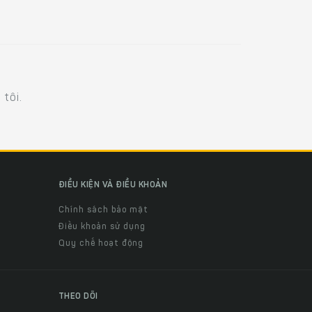
tôi.
ĐIỀU KIỆN VÀ ĐIỀU KHOẢN
Chính sách bảo mật
Điều khoản sử dụng
Quy chế hoạt động
THEO DÕI