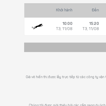
Khởi hành
Đến
10:00
15:20
T3, 11/08
T3, 11/08
Giá vé hiển thị được lấy trực tiếp từ các công ty vận
Chúng tôi được giới thiệu bởi các cẩm nang du lịc