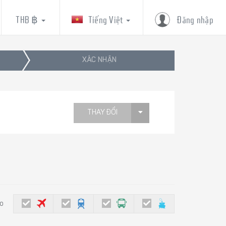
THB ฿
Tiếng Việt
Đăng nhập
XÁC NHẬN
THAY ĐỔI
eo