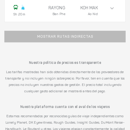
RAYONG
KOH MAK
Ban Phe
Ao Nid
5h 20m
MOSTRAR RUTAS INDIRECTAS
Nuestra política de precios es transparente
Las tarifas mostradas han sido obtenidas directamente de los proveedores de
transporte y no incluyen ningún sobreprecio. Por favor, ten en cuenta que los
precios no incluyen nuestros gastos de gestión. El precio total incluyendo
cualquier gasto adicional se mostrará antes del pago.
Nuestra plataforma cuenta con el aval de los viajeros
Estamos recomendados por reconocidas guías de viaje independientes como
Lonely Planet, DK Eyewitness, Rough Guides, Insight Guides, DuMont Reise-
Handbuch, Le Routard y otras. Los viajeros elogian constantemente la calidad