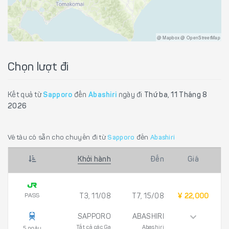
@ Mapbox @ OpenStreetMap
Chọn lượt đi
Kết quả từ
Sapporo
đến
Abashiri
ngày đi
Thứ ba, 11 Tháng 8
2026
Vé tàu có sẵn cho chuyến đi từ
Sapporo
đến
Abashiri
Khởi hành
Đến
Giá
PASS
T3, 11/08
T7, 15/08
¥ 22,000
SAPPORO
ABASHIRI
Tất cả các Ga
Abashiri
5 ngày