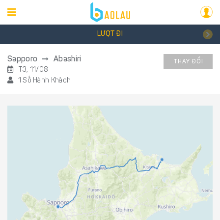
LƯỢT ĐI
Sapporo
Abashiri
THAY ĐỔI
T3, 11/08
1 Số Hành Khách