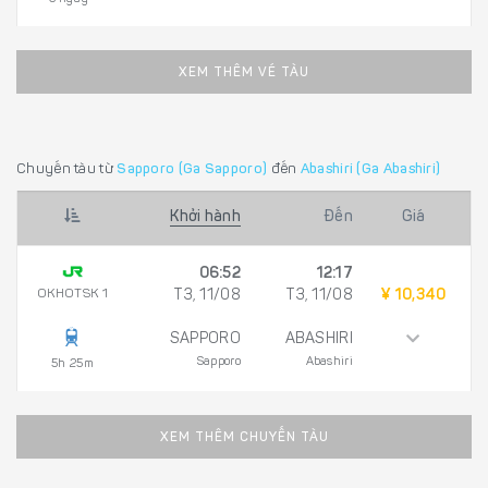
XEM THÊM VÉ TÀU
Chuyến tàu từ
Sapporo (Ga Sapporo)
đến
Abashiri (Ga Abashiri)
Khởi hành
Đến
Giá
06:52
12:17
OKHOTSK 1
T3, 11/08
T3, 11/08
¥ 10,340
SAPPORO
ABASHIRI
Sapporo
Abashiri
5h 25m
XEM THÊM CHUYẾN TÀU