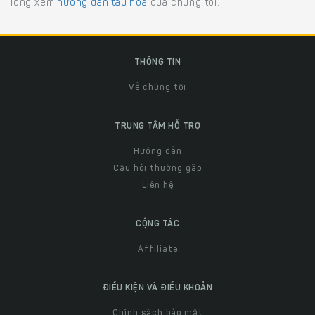
lòng xem
hướng dẫn tàu hỏa
của chúng tôi.
THÔNG TIN
Về chúng tôi
TRUNG TÂM HỖ TRỢ
Hướng dẫn
Câu hỏi thường gặp
Liên hệ
CỘNG TÁC
Affiliate
ĐIỀU KIỆN VÀ ĐIỀU KHOẢN
Chính sách bảo mật