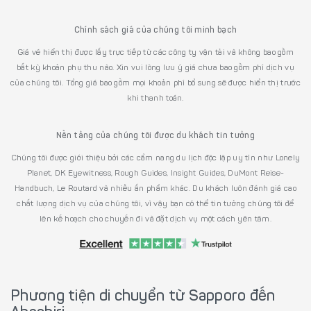
Chính sách giá của chúng tôi minh bạch
Giá vé hiển thị được lấy trực tiếp từ các công ty vận tải và không bao gồm
bất kỳ khoản phụ thu nào. Xin vui lòng lưu ý giá chưa bao gồm phí dịch vụ
của chúng tôi. Tổng giá bao gồm mọi khoản phí bổ sung sẽ được hiển thị trước
khi thanh toán.
Nền tảng của chúng tôi được du khách tin tưởng
Chúng tôi được giới thiệu bởi các cẩm nang du lịch độc lập uy tín như Lonely
Planet, DK Eyewitness, Rough Guides, Insight Guides, DuMont Reise-
Handbuch, Le Routard và nhiều ấn phẩm khác. Du khách luôn đánh giá cao
chất lượng dịch vụ của chúng tôi, vì vậy bạn có thể tin tưởng chúng tôi để
lên kế hoạch cho chuyến đi và đặt dịch vụ một cách yên tâm.
Phương tiện di chuyển từ Sapporo đến