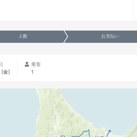
人数
お支払い
日
乗客
 (金)
1