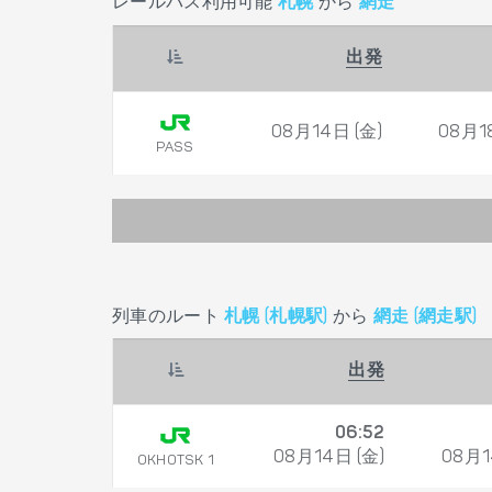
レールパス利用可能
札幌
から
網走
出発
08月14日 (金)
08月1
PASS
列車のルート
札幌 (札幌駅)
から
網走 (網走駅)
出発
06:52
08月14日 (金)
08月1
OKHOTSK 1