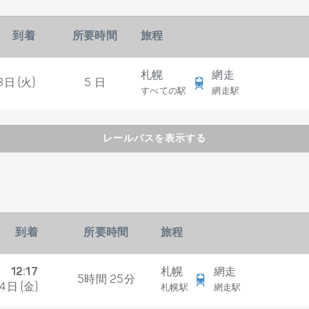
到着
所要時間
旅程
札幌
網走
8日 (火)
5 日
すべての駅
網走駅
レールパスを表示する
到着
所要時間
旅程
12:17
札幌
網走
5時間 25分
4日 (金)
札幌駅
網走駅