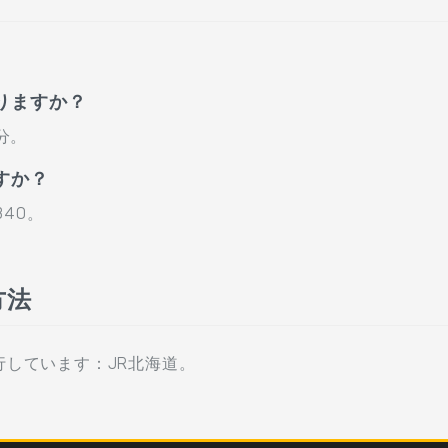
りますか？
分。
すか？
340。
方法
しています：JR北海道。