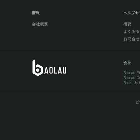
情報
ヘルプセ
会社概要
概要
よくある
お問合せ
会社
Baolau 
Baolau 
Boeki Up
ビ