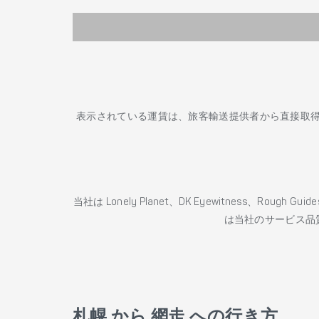
表示されている運賃は、旅客輸送提供者から直接取
当社は Lonely Planet、DK Eyewitness、Roug
は当社のサービス品
札幌 から 網走 への行き方