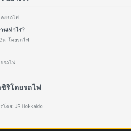
 โดยรถไฟ
านเท่าไร?
22น. โดยรถไฟ
โดยรถไฟ
าชิริโดยรถไฟ
รโดย: JR Hokkaido