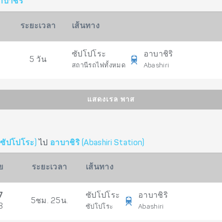
าบาชิริ
ระยะเวลา
เส้นทาง
ซัปโปโระ
อาบาชิริ
5 วัน
สถานีรถไฟทั้งหมด
Abashiri
แสดงเรล พาส
ซัปโปโระ)
ไป
อาบาชิริ (Abashiri Station)
ย
ระยะเวลา
เส้นทาง
7
ซัปโปโระ
อาบาชิริ
5ชม. 25น.
8
ซัปโปโระ
Abashiri