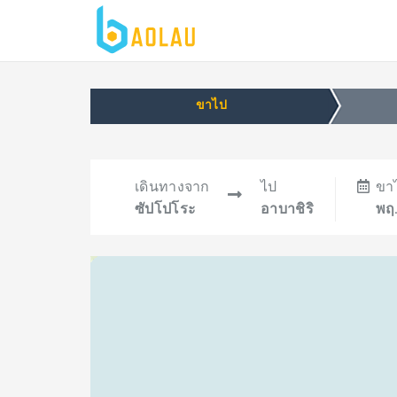
ขาไป
เดินทางจาก
ไป
ขา
ซัปโปโระ
อาบาชิริ
พฤ.