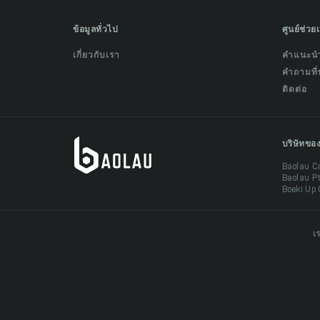
ข้อมูลทั่วไป
ศูนย์ช่วย
เกี่ยวกับเรา
คำแนะน
คำถามที่
ติดต่อ
บริษัทขอ
Baolau C
Baolau P
Boeki Up 
เ