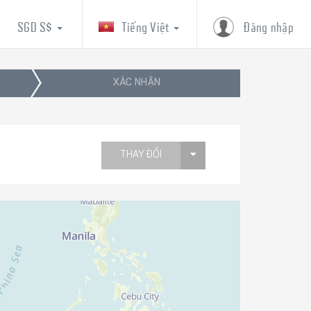
SGD S$
Tiếng Việt
Đăng nhập
XÁC NHẬN
THAY ĐỔI