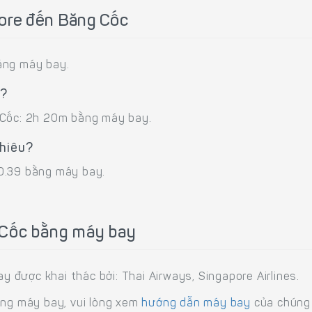
pore đến Băng Cốc
ằng máy bay.
u?
 Cốc: 2h 20m bằng máy bay.
nhiêu?
0.39 bằng máy bay.
 Cốc bằng máy bay
được khai thác bởi: Thai Airways, Singapore Airlines.
ằng máy bay, vui lòng xem
hướng dẫn máy bay
của chúng 