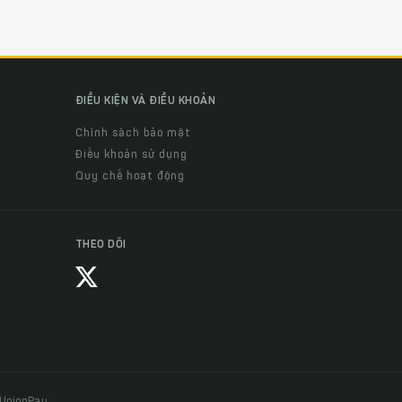
ĐIỀU KIỆN VÀ ĐIỀU KHOẢN
Chính sách bảo mật
Điều khoản sử dụng
Quy chế hoạt động
THEO DÕI