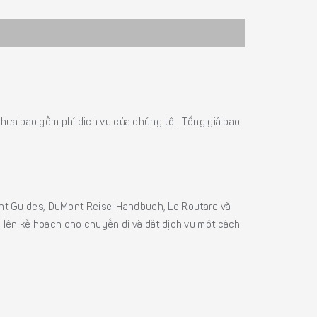
á chưa bao gồm phí dịch vụ của chúng tôi. Tổng giá bao
sight Guides, DuMont Reise-Handbuch, Le Routard và
ể lên kế hoạch cho chuyến đi và đặt dịch vụ một cách