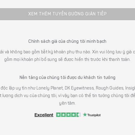
XEM THÊM TUYẾN ĐƯỜNG GIÁN TIẾP
Chính sách giá của chúng tôi minh bạch
 tải và không bao gồm bất kỳ khoản phụ thu nào. Xin vui lòng lưu ý gi
gồm mọi khoản phí bổ sung sẽ được hiển thị trước khi thanh toán.
Nền tảng của chúng tôi được du khách tin tưởng
h độc lập uy tín như Lonely Planet, DK Eyewitness, Rough Guides, In
 lượng dịch vụ của chúng tôi, vì vậy bạn có thể tin tưởng chúng tôi đ
yên tâm.