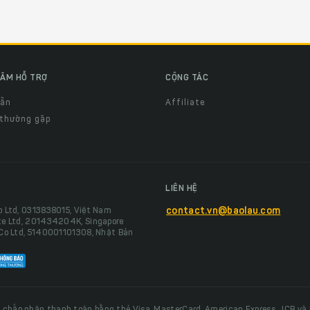
ÂM HỖ TRỢ
CỘNG TÁC
dẫn
Affiliate
 thường gặp
LIÊN HỆ
o Ltd, 0313838015, Việt Nam
contact.vn@baolau.com
te Ltd, 201434204K, Singapore
 Co Ltd, 5140001101308, Nhật Bản