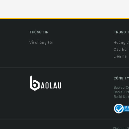
THÔNG TIN
TRUNG T
Về chúng tôi
Hướng 
Câu hỏi
Liên hệ
CÔNG TY
Baolau C
Baolau P
Boeki Up