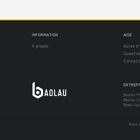
INFORMATION
AIDE
À propos
Guide d'
Questio
Contact
ENTREP
Baolau P
Baolau C
Boeki Up
Nous a