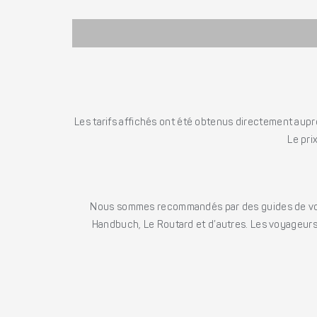
Les tarifs affichés ont été obtenus directement auprè
Le pri
Nous sommes recommandés par des guides de voya
Handbuch, Le Routard et d’autres. Les voyageurs 