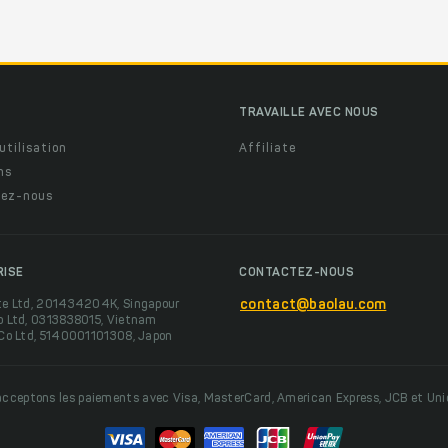
TRAVAILLE AVEC NOUS
utilisation
Affiliate
ns
ez-nous
RISE
CONTACTEZ-NOUS
te Ltd, 201434204K, Singapour
contact@baolau.com
o Ltd, 0313838015, Vietnam
 Co Ltd, 5140001101308, Japon
cceptons les paiements avec Visa, MasterCard, American Express, JCB et Un