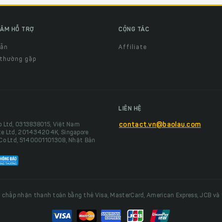
ÂM HỖ TRỢ
CỘNG TÁC
dẫn
Affiliate
 thường gặp
LIÊN HỆ
o Ltd, 0313838015, Việt Nam
contact.vn@baolau.com
te Ltd, 201434204K, Singapore
 Co Ltd, 5140001101308, Nhật Bản
 chấp nhận thanh toán bằng thẻ Visa, MasterCard, American Express, JCB và