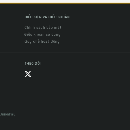
ĐIỀU KIỆN VÀ ĐIỀU KHOẢN
Chính sách bảo mật
Điều khoản sử dụng
Quy chế hoạt động
THEO DÕI
 UnionPay.