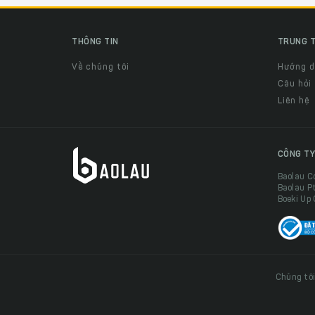
THÔNG TIN
TRUNG T
Về chúng tôi
Hướng 
Câu hỏi
Liên hệ
CÔNG TY
Baolau C
Baolau P
Boeki Up
Chúng tôi