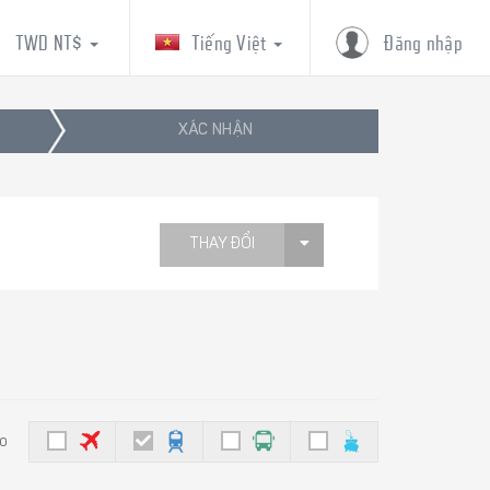
TWD NT$
Tiếng Việt
Đăng nhập
XÁC NHẬN
THAY ĐỔI
eo