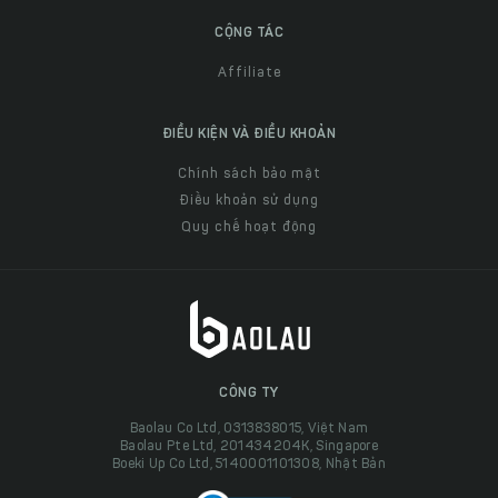
CỘNG TÁC
Affiliate
ĐIỀU KIỆN VÀ ĐIỀU KHOẢN
Chính sách bảo mật
Điều khoản sử dụng
Quy chế hoạt động
CÔNG TY
Baolau Co Ltd, 0313838015, Việt Nam
Baolau Pte Ltd, 201434204K, Singapore
Boeki Up Co Ltd, 5140001101308, Nhật Bản