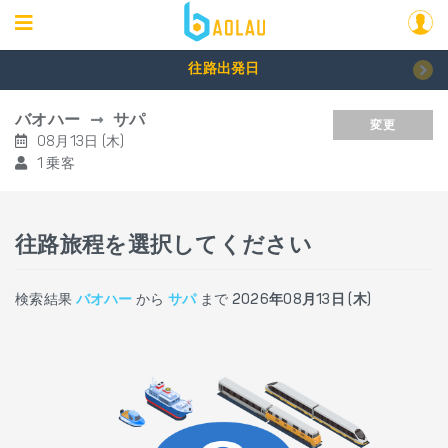
往路出発日
バオハー
サパ
変更
08月13日 (木)
1 乗客
往路旅程を選択してください
検索結果
バオハー
から
サパ
まで
2026年08月13日 (木)