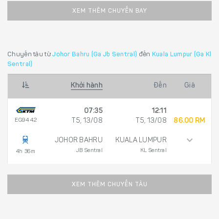
XEM THÊM CHUYẾN BAY
Chuyến tàu từ
Johor Bahru (Ga Jb Sentral)
đến
Kuala Lumpur (Ga Kl
Sentral)
Khởi hành
Đến
Giá
07:35
12:11
EG9442
T5, 13/08
T5, 13/08
86.00 RM
JOHOR BAHRU
KUALA LUMPUR
JB Sentral
KL Sentral
4h 36m
XEM THÊM CHUYẾN TÀU