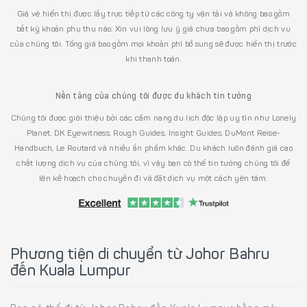
Giá vé hiển thị được lấy trực tiếp từ các công ty vận tải và không bao gồm
bất kỳ khoản phụ thu nào. Xin vui lòng lưu ý giá chưa bao gồm phí dịch vụ
của chúng tôi. Tổng giá bao gồm mọi khoản phí bổ sung sẽ được hiển thị trước
khi thanh toán.
Nền tảng của chúng tôi được du khách tin tưởng
Chúng tôi được giới thiệu bởi các cẩm nang du lịch độc lập uy tín như Lonely
Planet, DK Eyewitness, Rough Guides, Insight Guides, DuMont Reise-
Handbuch, Le Routard và nhiều ấn phẩm khác. Du khách luôn đánh giá cao
chất lượng dịch vụ của chúng tôi, vì vậy bạn có thể tin tưởng chúng tôi để
lên kế hoạch cho chuyến đi và đặt dịch vụ một cách yên tâm.
Phương tiện di chuyển từ Johor Bahru
đến Kuala Lumpur