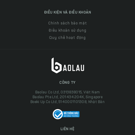
ĐIỀU KIỆN VÀ ĐIỀU KHOẢN
Chính sách bảo mật
Điều khoản sử dụng
Quy chế hoạt động
CÔNG TY
Baolau Co Ltd, 0313838015, Việt Nam
Baolau Pte Ltd, 201434204K, Singapore
Boeki Up Co Ltd, 5140001101308, Nhật Bản
LIÊN HỆ