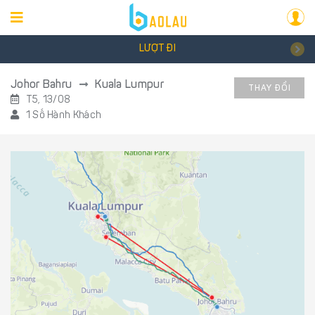
LƯỢT ĐI
Johor Bahru
Kuala Lumpur
THAY ĐỔI
T5, 13/08
1 Số Hành Khách