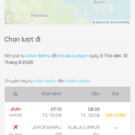
@ Mapbox @ OpenStreetMap
Chọn lượt đi
Kết quả từ
Johor Bahru
đến
Kuala Lumpur
ngày đi
Thứ năm, 13
Tháng 8 2026
Chuyến bay từ
Johor Bahru
đến
Kuala Lumpur
Khởi hành
Đến
Giá
07:15
08:05
AK6052
T5, 13/08
T5, 13/08
146.13 RM
JOHOR BAHRU
KUALA LUMPUR
JHB
KUL
0h 50m