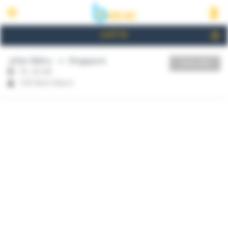
LƯỢT ĐI
Johor Bahru
Singapore
THAY ĐỔI
T4, 12/08
1 Số Hành Khách