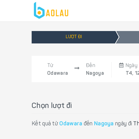
LƯỢT ĐI
Từ
Đến
Ngày 
Odawara
Nagoya
T4, 1
Chọn lượt đi
Kết quả từ
Odawara
đến
Nagoya
ngày đi
Th