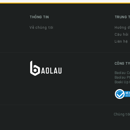
THÔNG TIN
TRUNG T
Về chúng tôi
Hướng 
Câu hỏi
Liên hệ
CÔNG TY
Baolau C
Baolau P
Boeki Up
Chúng tôi