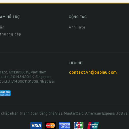
ÂM HỖ TRỢ
CỘNG TÁC
dẫn
Affiliate
 thường gặp
LIÊN HỆ
o Ltd, 0313838015, Việt Nam
contact.vn@baolau.com
te Ltd, 201434204K, Singapore
 Co Ltd, 5140001101308, Nhật Bản
 chấp nhận thanh toán bằng thẻ Visa, MasterCard, American Express, JCB và