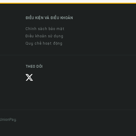
ĐIỀU KIỆN VÀ ĐIỀU KHOẢN
Chính sách bảo mật
Điều khoản sử dụng
Quy chế hoạt động
THEO DÕI
 UnionPay.