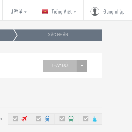
JPY ¥
Tiếng Việt
Đăng nhập
XÁC NHẬN
THAY ĐỔI
eo