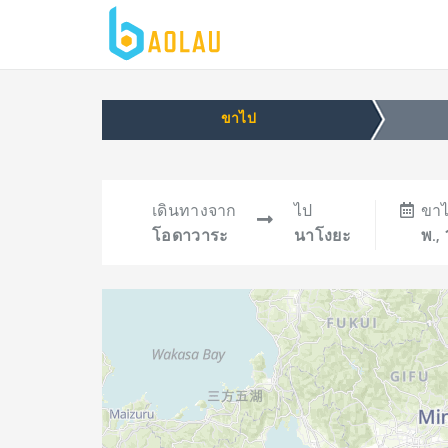
ขาไป
เดินทางจาก
ไป
ขา
โอดาวาระ
นาโงยะ
พ.,