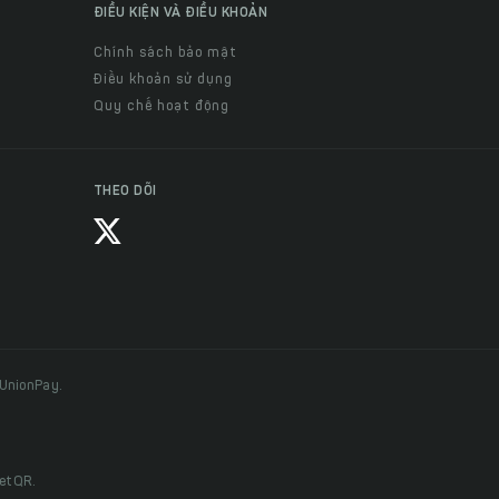
ĐIỀU KIỆN VÀ ĐIỀU KHOẢN
Chính sách bảo mật
Điều khoản sử dụng
Quy chế hoạt động
THEO DÕI
 UnionPay.
ietQR.