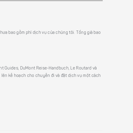
á chưa bao gồm phí dịch vụ của chúng tôi. Tổng giá bao
sight Guides, DuMont Reise-Handbuch, Le Routard và
ể lên kế hoạch cho chuyến đi và đặt dịch vụ một cách