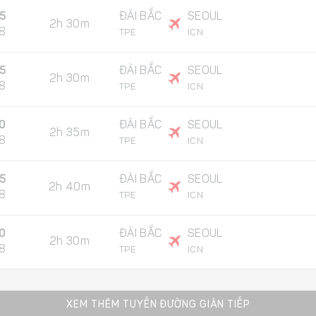
55
ĐÀI BẮC
SEOUL
2h 30m
8
TPE
ICN
5
ĐÀI BẮC
SEOUL
2h 30m
8
TPE
ICN
0
ĐÀI BẮC
SEOUL
2h 35m
8
TPE
ICN
5
ĐÀI BẮC
SEOUL
2h 40m
8
TPE
ICN
0
ĐÀI BẮC
SEOUL
2h 30m
8
TPE
ICN
XEM THÊM TUYẾN ĐƯỜNG GIÁN TIẾP