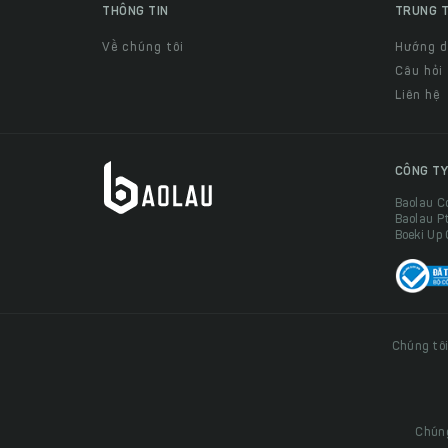
THÔNG TIN
TRUNG T
Về chúng tôi
Hướng 
Câu hỏi
Liên hệ
CÔNG TY
Baolau C
Baolau P
Boeki Up
Chúng tôi
Chúng