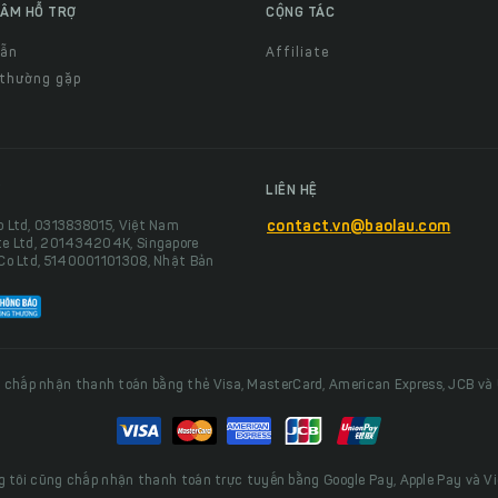
ÂM HỖ TRỢ
CỘNG TÁC
dẫn
Affiliate
 thường gặp
LIÊN HỆ
o Ltd, 0313838015, Việt Nam
contact.vn@baolau.com
te Ltd, 201434204K, Singapore
 Co Ltd, 5140001101308, Nhật Bản
 chấp nhận thanh toán bằng thẻ Visa, MasterCard, American Express, JCB và
 tôi cũng chấp nhận thanh toán trực tuyến bằng Google Pay, Apple Pay và V