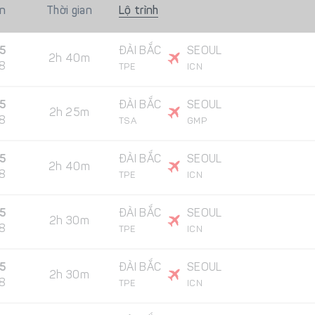
n
Thời gian
Lộ trình
5
ĐÀI BẮC
SEOUL
2h 40m
8
TPE
ICN
5
ĐÀI BẮC
SEOUL
2h 25m
8
TSA
GMP
5
ĐÀI BẮC
SEOUL
2h 40m
8
TPE
ICN
5
ĐÀI BẮC
SEOUL
2h 30m
8
TPE
ICN
55
ĐÀI BẮC
SEOUL
2h 30m
8
TPE
ICN