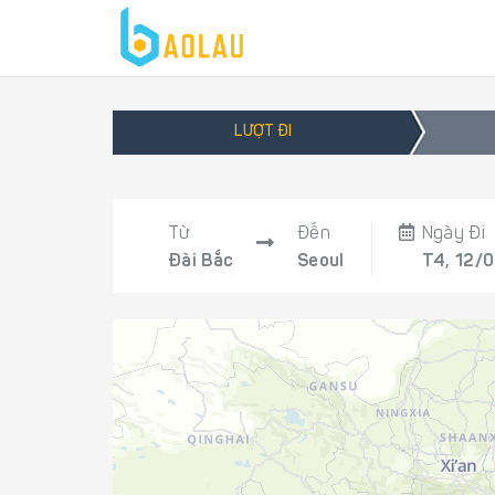
LƯỢT ĐI
Từ
Đến
Ngày Đi
Đài Bắc
Seoul
T4, 12/