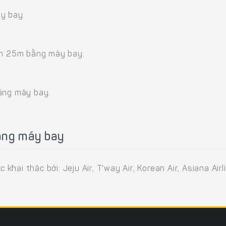
y bay.
 2h 25m bằng máy bay.
bằng máy bay.
bằng máy bay
ai thác bởi: Jeju Air, T'way Air, Korean Air, Asiana Airli