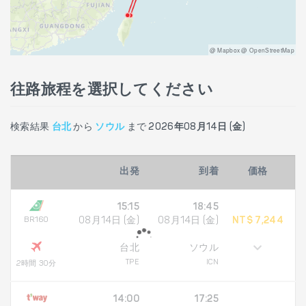
@ Mapbox @ OpenStreetMap
往路旅程を選択してください
検索結果
台北
から
ソウル
まで
2026年08月14日 (金)
出発
到着
価格
15:15
18:45
BR160
08月14日 (金)
08月14日 (金)
NT$ 7,244
台北
ソウル
TPE
ICN
2時間 30分
14:00
17:25