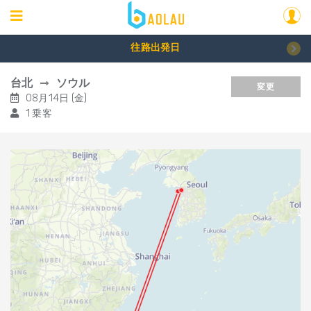
往路出発日
台北
ソウル
変更
08月14日 (金)
1 乗客