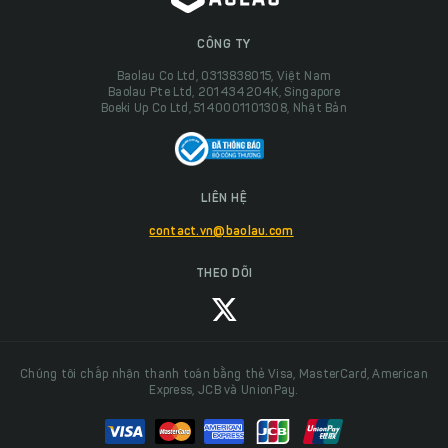
CÔNG TY
Baolau Co Ltd, 0313838015, Việt Nam
Baolau Pte Ltd, 201434204K, Singapore
Boeki Up Co Ltd, 5140001101308, Nhật Bản
LIÊN HỆ
contact.vn@baolau.com
THEO DÕI
Chúng tôi chấp nhận thanh toán bằng thẻ Visa, MasterCard, American
Express, JCB và UnionPay.