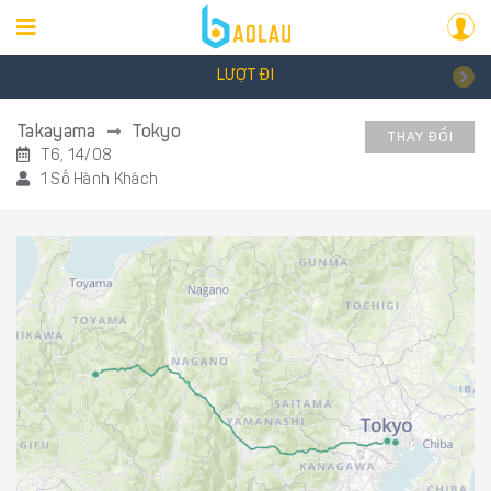
LƯỢT ĐI
Takayama
Tokyo
THAY ĐỔI
T6, 14/08
1 Số Hành Khách