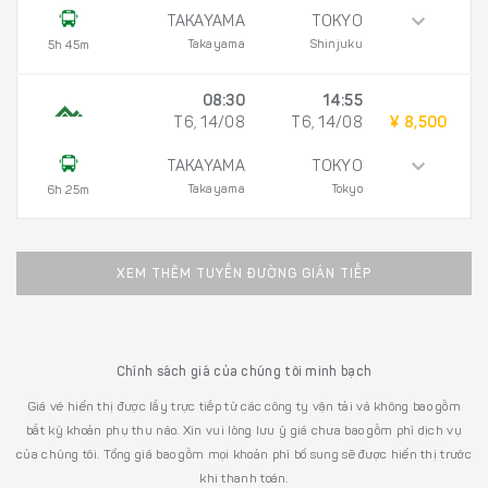
TAKAYAMA
TOKYO
Takayama
Shinjuku
5h 45m
08:30
14:55
T6, 14/08
T6, 14/08
¥ 8,500
TAKAYAMA
TOKYO
Takayama
Tokyo
6h 25m
XEM THÊM TUYẾN ĐƯỜNG GIÁN TIẾP
Chính sách giá của chúng tôi minh bạch
Giá vé hiển thị được lấy trực tiếp từ các công ty vận tải và không bao gồm
bất kỳ khoản phụ thu nào. Xin vui lòng lưu ý giá chưa bao gồm phí dịch vụ
của chúng tôi. Tổng giá bao gồm mọi khoản phí bổ sung sẽ được hiển thị trước
khi thanh toán.