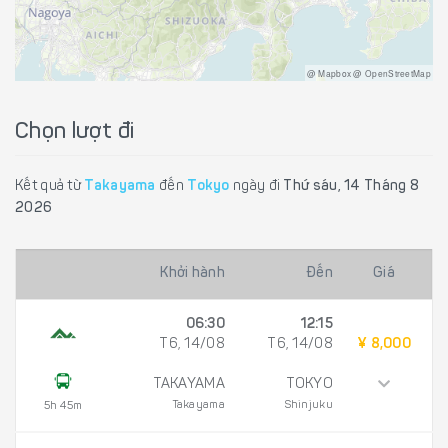
@ Mapbox @ OpenStreetMap
Chọn lượt đi
Kết quả từ
Takayama
đến
Tokyo
ngày đi
Thứ sáu, 14 Tháng 8
2026
Khởi hành
Đến
Giá
06:30
12:15
T6, 14/08
T6, 14/08
¥ 8,000
TAKAYAMA
TOKYO
Takayama
Shinjuku
5h 45m