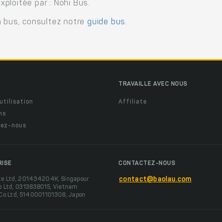
ploitée par : Nohi Bus.
n bus, consultez notre
guide bus
.
TRAVAILLE AVEC NOUS
utilisation
Affiliate
ns
ez-nous
RISE
CONTACTEZ-NOUS
te Ltd, 201434204K, Singapour
contact@baolau.com
o Ltd, 0313838015, Vietnam
 Co Ltd, 5140001101308, Japon