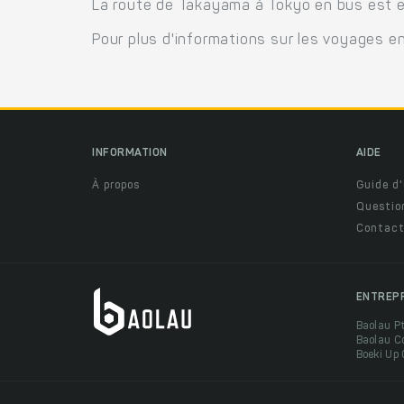
La route de Takayama à Tokyo en bus est ex
Pour plus d'informations sur les voyages e
INFORMATION
AIDE
À propos
Guide d'
Questio
Contact
ENTREP
Baolau P
Baolau C
Boeki Up