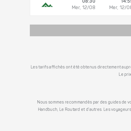
08:30
14:5
Mer, 12/08
Mer, 12/0
Les tarifs affichés ont été obtenus directement auprè
Le pri
Nous sommes recommandés par des guides de voya
Handbuch, Le Routard et d’autres. Les voyageurs 