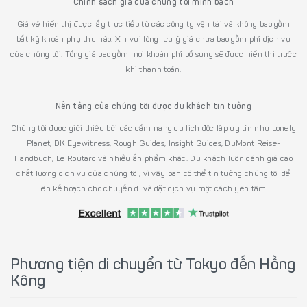
Chính sách giá của chúng tôi minh bạch
Giá vé hiển thị được lấy trực tiếp từ các công ty vận tải và không bao gồm
bất kỳ khoản phụ thu nào. Xin vui lòng lưu ý giá chưa bao gồm phí dịch vụ
của chúng tôi. Tổng giá bao gồm mọi khoản phí bổ sung sẽ được hiển thị trước
khi thanh toán.
Nền tảng của chúng tôi được du khách tin tưởng
Chúng tôi được giới thiệu bởi các cẩm nang du lịch độc lập uy tín như Lonely
Planet, DK Eyewitness, Rough Guides, Insight Guides, DuMont Reise-
Handbuch, Le Routard và nhiều ấn phẩm khác. Du khách luôn đánh giá cao
chất lượng dịch vụ của chúng tôi, vì vậy bạn có thể tin tưởng chúng tôi để
lên kế hoạch cho chuyến đi và đặt dịch vụ một cách yên tâm.
Phương tiện di chuyển từ Tokyo đến Hồng
Kông