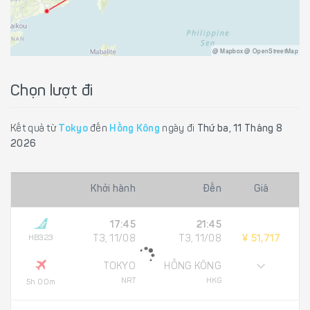
@ Mapbox @ OpenStreetMap
Chọn lượt đi
Kết quả từ
Tokyo
đến
Hồng Kông
ngày đi
Thứ ba, 11 Tháng 8
2026
Khởi hành
Đến
Giá
17:45
21:45
HB323
T3, 11/08
T3, 11/08
¥ 51,717
TOKYO
HỒNG KÔNG
NRT
HKG
5h 00m