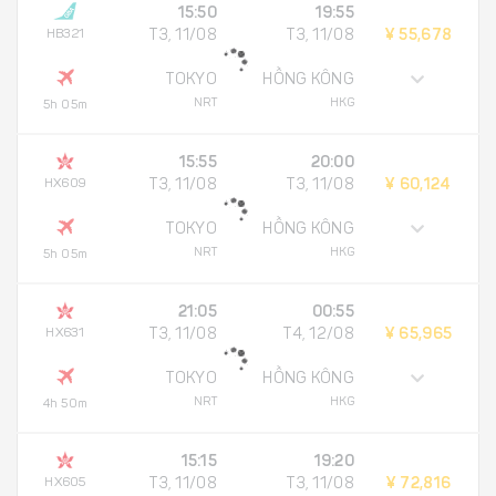
15:50
19:55
HB321
T3, 11/08
T3, 11/08
¥ 55,678
TOKYO
HỒNG KÔNG
NRT
HKG
5h 05m
15:55
20:00
HX609
T3, 11/08
T3, 11/08
¥ 60,124
TOKYO
HỒNG KÔNG
NRT
HKG
5h 05m
21:05
00:55
HX631
T3, 11/08
T4, 12/08
¥ 65,965
TOKYO
HỒNG KÔNG
NRT
HKG
4h 50m
15:15
19:20
HX605
T3, 11/08
T3, 11/08
¥ 72,816