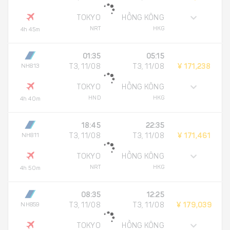
TOKYO
HỒNG KÔNG
NRT
HKG
4h 45m
01:35
05:15
NH813
T3, 11/08
T3, 11/08
¥ 171,238
TOKYO
HỒNG KÔNG
HND
HKG
4h 40m
18:45
22:35
NH811
T3, 11/08
T3, 11/08
¥ 171,461
TOKYO
HỒNG KÔNG
NRT
HKG
4h 50m
08:35
12:25
NH859
T3, 11/08
T3, 11/08
¥ 179,039
TOKYO
HỒNG KÔNG