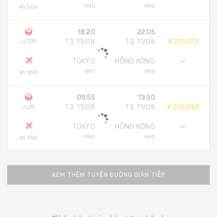
HND
HKG
4h 50m
18:20
22:05
JL735
T3, 11/08
T3, 11/08
¥ 215,013
TOKYO
HỒNG KÔNG
NRT
HKG
4h 45m
09:55
13:30
JL29
T3, 11/08
T3, 11/08
¥ 219,985
TOKYO
HỒNG KÔNG
HND
HKG
4h 35m
XEM THÊM TUYẾN ĐƯỜNG GIÁN TIẾP