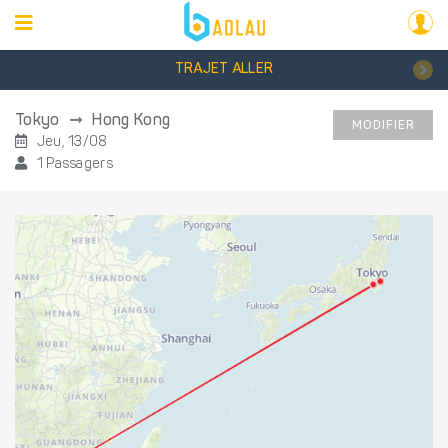
TRAJET ALLER
Tokyo
Hong Kong
MODIFIER
Jeu, 13/08
1 Passagers