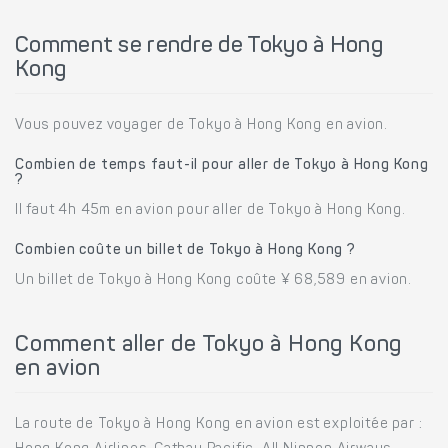
Comment se rendre de Tokyo à Hong
Kong
Vous pouvez voyager de Tokyo à Hong Kong en avion.
Combien de temps faut-il pour aller de Tokyo à Hong Kong
?
Il faut 4h 45m en avion pour aller de Tokyo à Hong Kong.
Combien coûte un billet de Tokyo à Hong Kong ?
Un billet de Tokyo à Hong Kong coûte ¥ 68,589 en avion.
Comment aller de Tokyo à Hong Kong
en avion
La route de Tokyo à Hong Kong en avion est exploitée par :