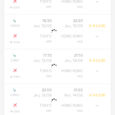
TOKYO
HONG KONG
NRT
HKG
4h 50m
18:30
22:20
CX505
Jeu, 13/08
Jeu, 13/08
¥ 94,596
TOKYO
HONG KONG
NRT
HKG
4h 50m
17:15
21:10
CX521
Jeu, 13/08
Jeu, 13/08
¥ 94,596
TOKYO
HONG KONG
NRT
HKG
4h 55m
22:00
01:55
CX501
Jeu, 13/08
Ven, 14/08
¥ 94,596
TOKYO
HONG KONG
NRT
HKG
4h 55m