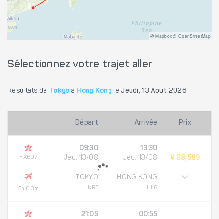
@ Mapbox @ OpenStreetMap
Sélectionnez votre trajet aller
Résultats de
Tokyo
à
Hong Kong
le
Jeudi, 13 Août 2026
Départ
Arrivée
Prix
09:30
13:30
HX607
Jeu, 13/08
Jeu, 13/08
¥ 68,589
TOKYO
HONG KONG
NRT
HKG
5h 00m
21:05
00:55