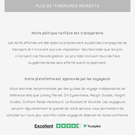
PLUS DE ITINÉRAIRES INDIRECTS
Notre politique tarifaire est transparente
Les tarifs affichés ont été obtenus directement auprès des compagnies de
transport et n’incluent aucune majoration. Veuillez noter que les prix
n’incluent nos frais de gestion. Le prix total incluant tous les frais
supplémentaires sera affiché avant le paiement.
Notre plateforme est approuvée par les voyageurs
Nous sommes recommandés par des guides de voyage indépendants de
référence tels que Lonely Planet, DK Eyewitness, Rough Guides, Insight
Guides, DuMont Reise-Handbuch, Le Routard et d’autres. Les voyageurs
saluent régulièrement la qualité de notre service, vous permettant de
compter sur nous pour planifier votre voyage et réserver en toute confiance.