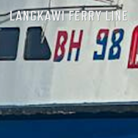
LANGKAWI FERRY LINE