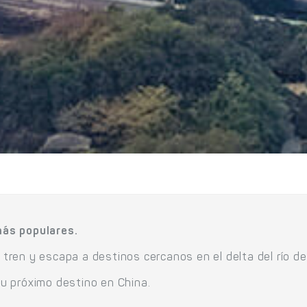
más populares.
ren y escapa a destinos cercanos en el delta del río d
u próximo destino en China.