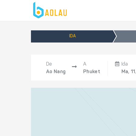
IDA
De
A
Ida
Ao Nang
Phuket
Ma, 1