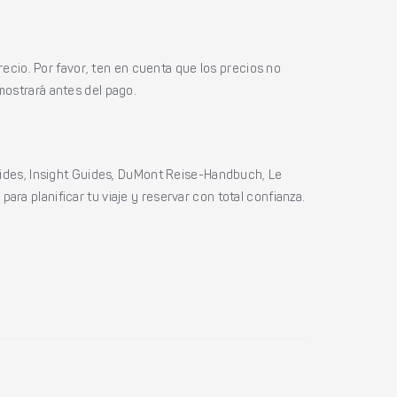
ecio. Por favor, ten en cuenta que los precios no
mostrará antes del pago.
ides, Insight Guides, DuMont Reise-Handbuch, Le
ara planificar tu viaje y reservar con total confianza.