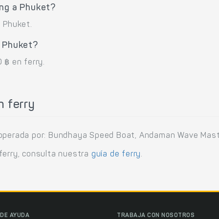
ang a Phuket?
a Phuket.
a Phuket?
 ฿ en ferry.
n ferry
á operada por: Bundhaya Speed Boat, Andaman Wave Mast
ferry, consulta nuestra
guía de ferry
.
DE AYUDA
TRABAJA CON NOSOTROS