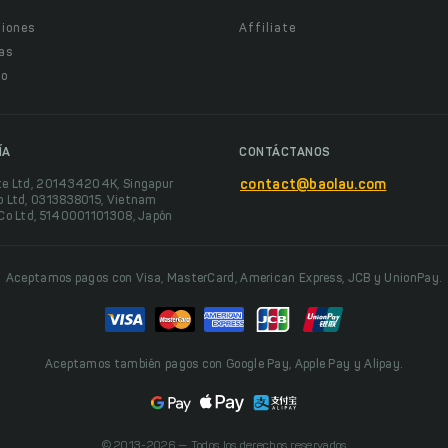
ciones
Affiliate
as
o
ÍA
CONTÁCTANOS
te Ltd, 201434204K, Singapur
contact@baolau.com
o Ltd, 0313838015, Vietnam
 Co Ltd, 5140001101308, Japón
Aceptamos pagos con Visa, MasterCard, American Express, JCB y UnionPay.
Aceptamos también pagos con Google Pay, Apple Pay y Alipay.
© 2013-2026 — Todos los derechos reservados