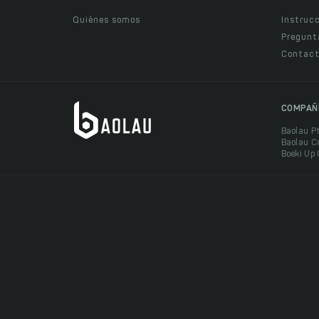
Quiénes somos
Instruc
Pregunt
Contact
COMPAÑ
Baolau P
Baolau C
Boeki Up