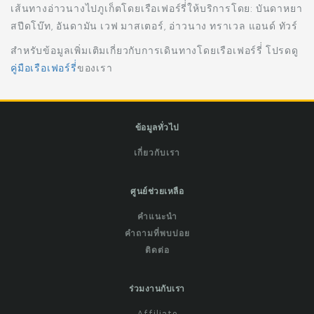
เส้นทางอ่าวนางไปภูเก็ตโดยเรือเฟอร์รี่่ให้บริการโดย: บันดาหยา
สปีดโบ๊ท, อันดามัน เวฟ มาสเตอร์, อ่าวนาง ทราเวล แอนด์ ทัวร์
สำหรับข้อมูลเพิ่มเติมเกี่ยวกับการเดินทางโดยเรือเฟอร์รี่่ โปรดดู
คู่มือเรือเฟอร์รี่่
ของเรา
ข้อมูลทั่วไป
เกี่ยวกับเรา
ศูนย์ช่วยเหลือ
คำแนะนำ
คำถามที่พบบ่อย
ติดต่อ
ร่วมงานกับเรา