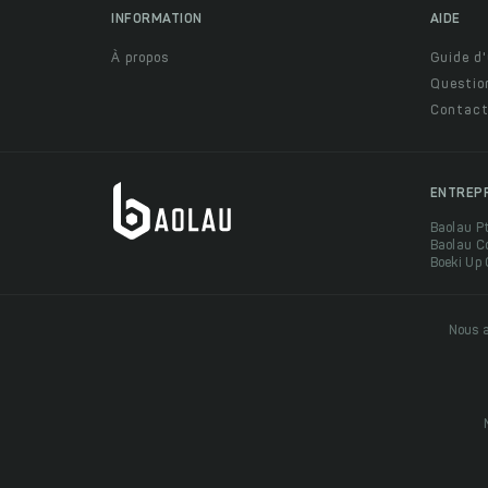
INFORMATION
AIDE
À propos
Guide d'
Questio
Contact
ENTREP
Baolau P
Baolau C
Boeki Up
Nous a