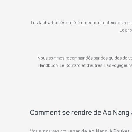
Les tarifs affichés ont été obtenus directement auprè
Le pri
Nous sommes recommandés par des guides de voya
Handbuch, Le Routard et d’autres. Les voyageurs 
Comment se rendre de Ao Nang 
Vous pouvez voyager de Ao Nang à Phuket e