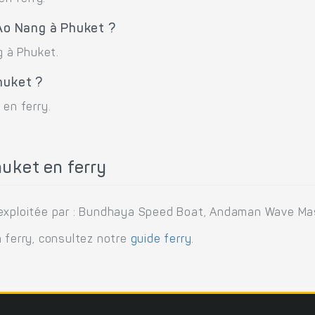
 Ao Nang à Phuket ?
g à Phuket.
huket ?
 en ferry.
uket en ferry
 exploitée par : Bundhaya Speed Boat, Andaman Wave Ma
n ferry, consultez notre
guide ferry
.