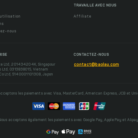
TRAVAILLE AVEC NOUS
utilisation
Affiliate
ns
ez-nous
RISE
CONTACTEZ-NOUS
te Ltd, 201434204K, Singapour
contact@baolau.com
o Ltd, 0313838015, Vietnam
 Co Ltd, 5140001101308, Japon
cceptons les paiements avec Visa, MasterCard, American Express, JCB et Un
Nous acceptons également les paiements avec Google Pay, Apple Pay et Alipay