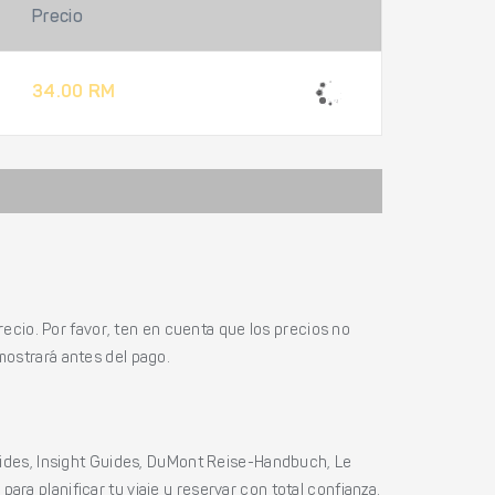
Precio
34.00 RM
ecio. Por favor, ten en cuenta que los precios no
mostrará antes del pago.
ides, Insight Guides, DuMont Reise-Handbuch, Le
ara planificar tu viaje y reservar con total confianza.