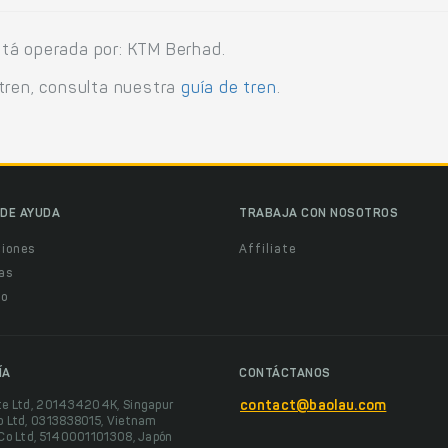
tá operada por: KTM Berhad.
tren, consulta nuestra
guía de tren
.
DE AYUDA
TRABAJA CON NOSOTROS
ciones
Affiliate
as
o
ÍA
CONTÁCTANOS
te Ltd, 201434204K, Singapur
contact@baolau.com
o Ltd, 0313838015, Vietnam
 Co Ltd, 5140001101308, Japón