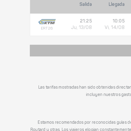
Salida
Llegada
21:25
10:05
Ju, 13/08
Vi, 14/08
ERT26
Las tarifas mostradas han sido obtenidas directa
incluyen nuestros gasto
Estamos recomendados por reconocidas guías de 
Routard y otras. Los viajeros elogian constantemente l