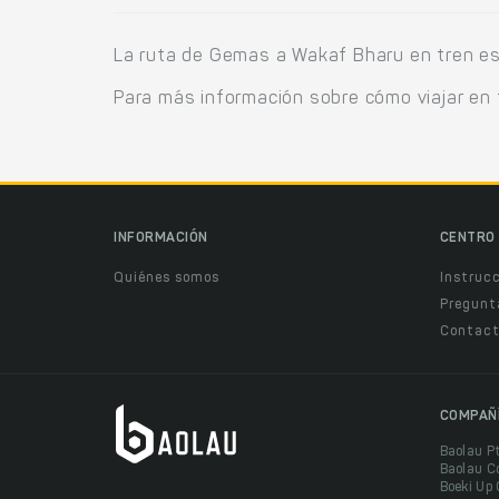
La ruta de Gemas a Wakaf Bharu en tren es
Para más información sobre cómo viajar en 
INFORMACIÓN
CENTRO 
Quiénes somos
Instruc
Pregunt
Contact
COMPAÑ
Baolau P
Baolau C
Boeki Up