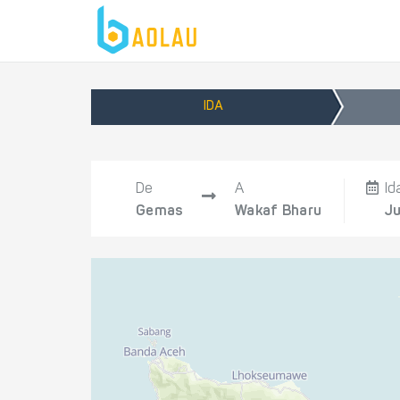
IDA
De
A
Id
Gemas
Wakaf Bharu
Ju