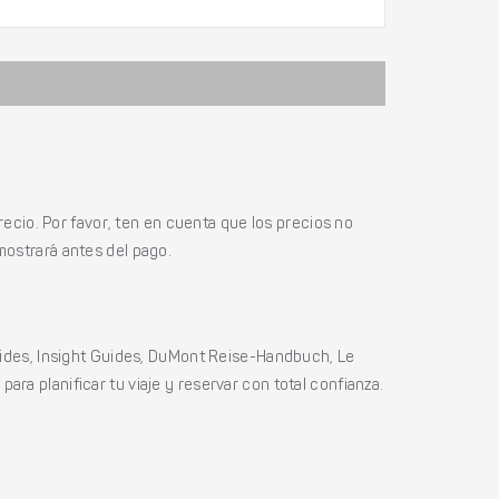
ecio. Por favor, ten en cuenta que los precios no
mostrará antes del pago.
ides, Insight Guides, DuMont Reise-Handbuch, Le
ara planificar tu viaje y reservar con total confianza.