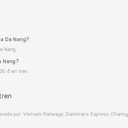
i a Da Nang?
Da Nang.
Da Nang?
00 đ en tren.
tren
erada por: Vietnam Railways, Damitrans Express, Charmy 