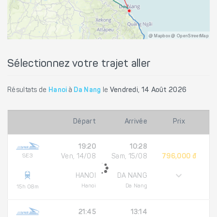
@ Mapbox @ OpenStreetMap
Sélectionnez votre trajet aller
Résultats de
Hanoi
à
Da Nang
le
Vendredi, 14 Août 2026
Départ
Arrivée
Prix
19:20
10:28
SE3
Ven, 14/08
Sam, 15/08
796,000 đ
HANOI
DA NANG
Hanoi
Da Nang
15h 08m
21:45
13:14