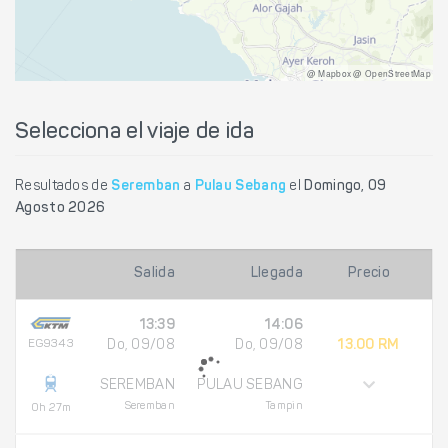
@ Mapbox @ OpenStreetMap
Selecciona el viaje de ida
Resultados de
Seremban
a
Pulau Sebang
el
Domingo, 09
Agosto 2026
Salida
Llegada
Precio
13:39
14:06
EG9343
Do, 09/08
Do, 09/08
13.00 RM
SEREMBAN
PULAU SEBANG
Seremban
Tampin
0h 27m