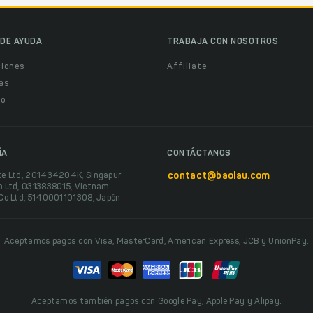
DE AYUDA
TRABAJA CON NOSOTROS
ciones
Affiliate
as
o
ÍA
CONTÁCTANOS
te Ltd, 201434204K, Singapur
contact@baolau.com
o Ltd, 0313838015, Vietnam
 Co Ltd, 5140001101308, Japón
Aceptamos pagos con Visa, MasterCard, American Express, JCB y UnionPay.
Aceptamos también pagos con Google Pay, Apple Pay y Alipay.