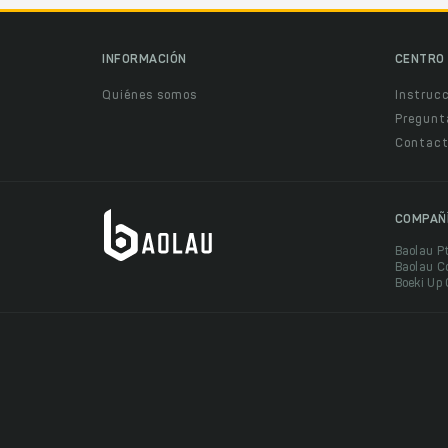
INFORMACIÓN
CENTRO 
Quiénes somos
Instruc
Pregunt
Contact
COMPAÑ
Baolau P
Baolau C
Boeki Up