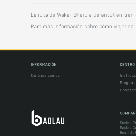
La ruta de Wakaf Bharu a Jerantut en tren
Para más información sobre cómo viajar en 
INFORMACIÓN
CENTRO 
Quiénes somos
Instruc
Pregunt
Contact
COMPAÑ
Baolau P
Baolau C
Boeki Up