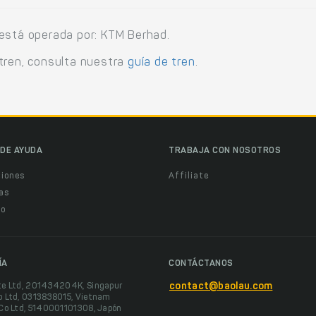
 está operada por: KTM Berhad.
tren, consulta nuestra
guía de tren
.
DE AYUDA
TRABAJA CON NOSOTROS
ciones
Affiliate
as
o
ÍA
CONTÁCTANOS
te Ltd, 201434204K, Singapur
contact@baolau.com
o Ltd, 0313838015, Vietnam
 Co Ltd, 5140001101308, Japón