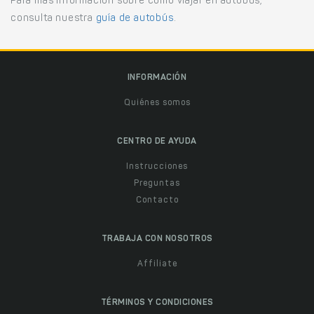
Para más información sobre cómo viajar en autobús,
consulta nuestra
guía de autobús
.
INFORMACIÓN
Quiénes somos
CENTRO DE AYUDA
Instrucciones
Preguntas
Contacto
TRABAJA CON NOSOTROS
Affiliate
TÉRMINOS Y CONDICIONES