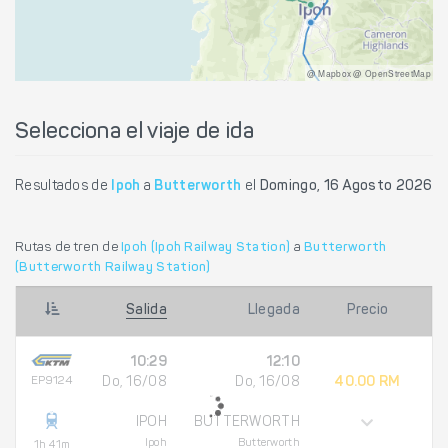
@ Mapbox @ OpenStreetMap
Selecciona el viaje de ida
Resultados de
Ipoh
a
Butterworth
el
Domingo, 16 Agosto 2026
Rutas de tren de
Ipoh (Ipoh Railway Station)
a
Butterworth
(Butterworth Railway Station)
Salida
Llegada
Precio
10:29
12:10
EP9124
Do, 16/08
Do, 16/08
40.00 RM
IPOH
BUTTERWORTH
Ipoh
Butterworth
1h 41m