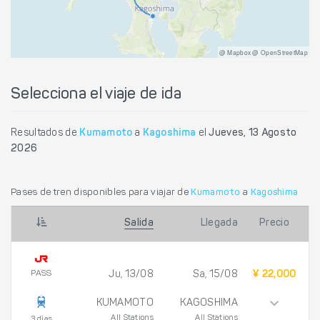
@ Mapbox @ OpenStreetMap
Selecciona el viaje de ida
Resultados de
Kumamoto
a
Kagoshima
el
Jueves, 13 Agosto
2026
Pases de tren disponibles para viajar de
Kumamoto
a
Kagoshima
Salida
Llegada
Precio
PASS
Ju, 13/08
Sa, 15/08
¥ 22,000
KUMAMOTO
KAGOSHIMA
All Stations
All Stations
3 días