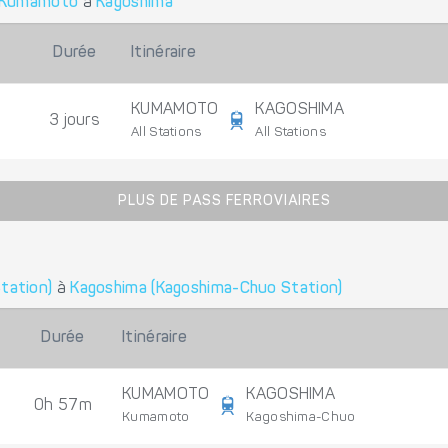
Kumamoto
à
Kagoshima
Durée
Itinéraire
KUMAMOTO
KAGOSHIMA
3 jours
All Stations
All Stations
PLUS DE PASS FERROVIAIRES
tation)
à
Kagoshima (Kagoshima-Chuo Station)
Durée
Itinéraire
KUMAMOTO
KAGOSHIMA
0h 57m
Kumamoto
Kagoshima-Chuo