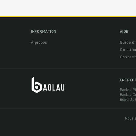
INFORMATION
AIDE
À propos
Guide d'
Questio
Contact
ENTREP
Baolau P
Baolau C
Boeki Up
Nous a