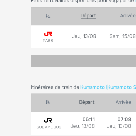
Pass ferroviaires disponibles pour voyager de
Départ
Arrivée
Jeu, 13/08
Sam, 15/08
PASS
Itinéraires de train de
Kumamoto (Kumamoto S
Départ
Arrivée
06:11
07:08
Jeu, 13/08
Jeu, 13/08
TSUBAME 303