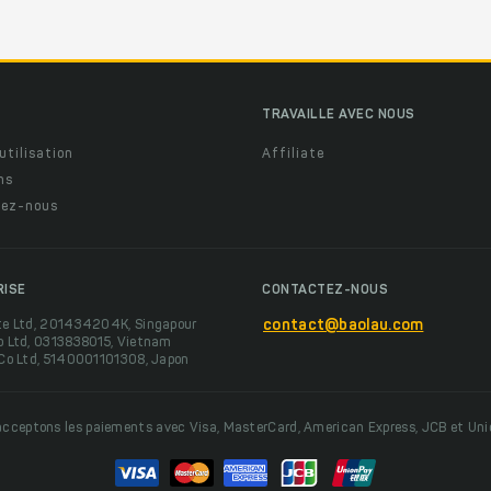
TRAVAILLE AVEC NOUS
utilisation
Affiliate
ns
ez-nous
RISE
CONTACTEZ-NOUS
te Ltd, 201434204K, Singapour
contact@baolau.com
o Ltd, 0313838015, Vietnam
 Co Ltd, 5140001101308, Japon
cceptons les paiements avec Visa, MasterCard, American Express, JCB et Un