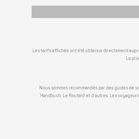
Les tarifs affichés ont été obtenus directement auprè
Le pri
Nous sommes recommandés par des guides de voya
Handbuch, Le Routard et d’autres. Les voyageurs 