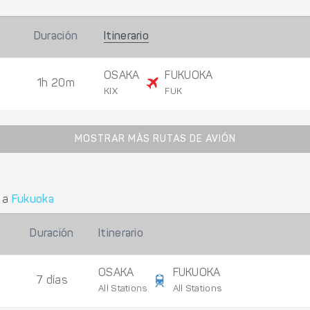
Duración
Itinerario
OSAKA
FUKUOKA
1h 20m
KIX
FUK
MOSTRAR MÁS RUTAS DE AVIÓN
a
Fukuoka
Duración
Itinerario
OSAKA
FUKUOKA
7 días
All Stations
All Stations