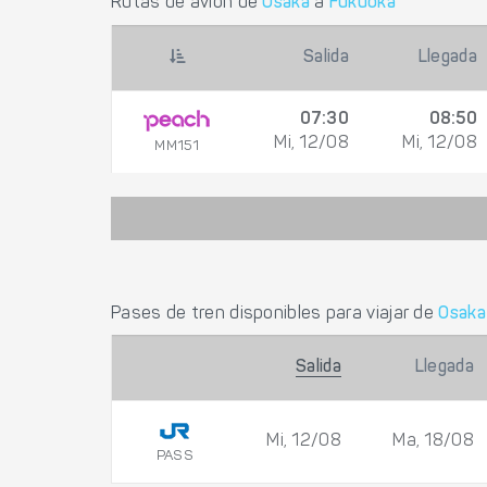
Rutas de avión de
Osaka
a
Fukuoka
Salida
Llegada
07:30
08:50
Mi, 12/08
Mi, 12/08
MM151
Pases de tren disponibles para viajar de
Osaka
Salida
Llegada
Mi, 12/08
Ma, 18/08
PASS