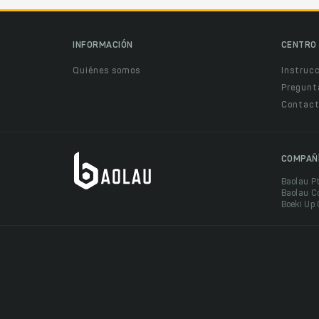
INFORMACIÓN
CENTRO 
Quiénes somos
Instruc
Pregunt
Contact
COMPAÑ
Baolau P
Baolau C
Boeki Up