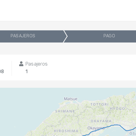
PASAJEROS
PAGO
Pasajeros
08
1