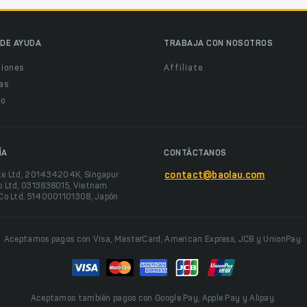
DE AYUDA
TRABAJA CON NOSOTROS
ciones
Affiliate
as
o
ÍA
CONTÁCTANOS
te Ltd, 201434204K, Singapur
contact@baolau.com
o Ltd, 0313838015, Vietnam
 Co Ltd, 5140001101308, Japón
Aceptamos pagos con Visa, MasterCard, American Express, JCB y UnionPay.
Aceptamos también pagos con Google Pay, Apple Pay y Alipay.