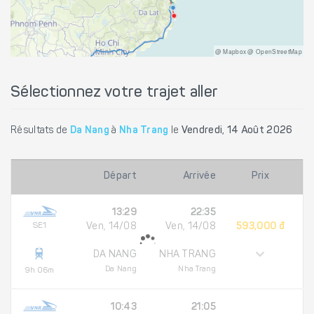
@ Mapbox @ OpenStreetMap
Sélectionnez votre trajet aller
Résultats de
Da Nang
à
Nha Trang
le
Vendredi, 14 Août 2026
Départ
Arrivée
Prix
13:29
22:35
SE1
Ven, 14/08
Ven, 14/08
593,000 đ
DA NANG
NHA TRANG
Da Nang
Nha Trang
9h 06m
10:43
21:05