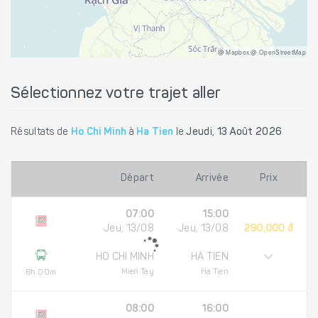
@ Mapbox @ OpenStreetMap
Sélectionnez votre trajet aller
Résultats de
Ho Chi Minh
à
Ha Tien
le
Jeudi, 13 Août 2026
Départ
Arrivée
Prix
07:00
15:00
Jeu, 13/08
Jeu, 13/08
290,000 đ
HO CHI MINH
HA TIEN
Mien Tay
Ha Tien
8h 00m
08:00
16:00