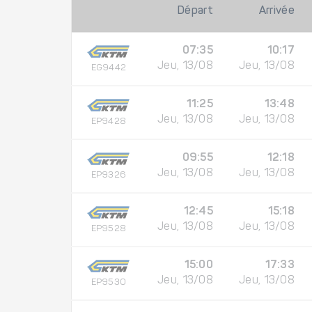
Départ
Arrivée
07:35
10:17
Jeu, 13/08
Jeu, 13/08
EG9442
11:25
13:48
Jeu, 13/08
Jeu, 13/08
EP9428
09:55
12:18
Jeu, 13/08
Jeu, 13/08
EP9326
12:45
15:18
Jeu, 13/08
Jeu, 13/08
EP9528
15:00
17:33
Jeu, 13/08
Jeu, 13/08
EP9530