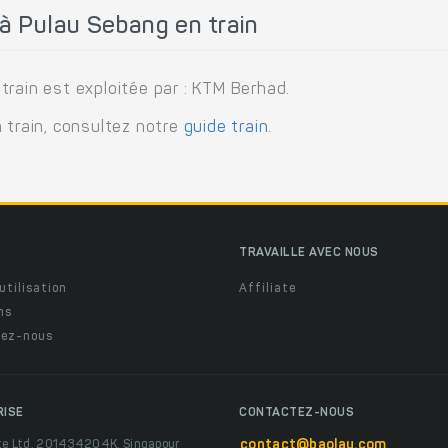
à Pulau Sebang en train
train est exploitée par : KTM Berhad.
 train, consultez notre
guide train
.
TRAVAILLE AVEC NOUS
utilisation
Affiliate
ns
ez-nous
RISE
CONTACTEZ-NOUS
te Ltd, 201434204K, Singapour
contact@baolau.com