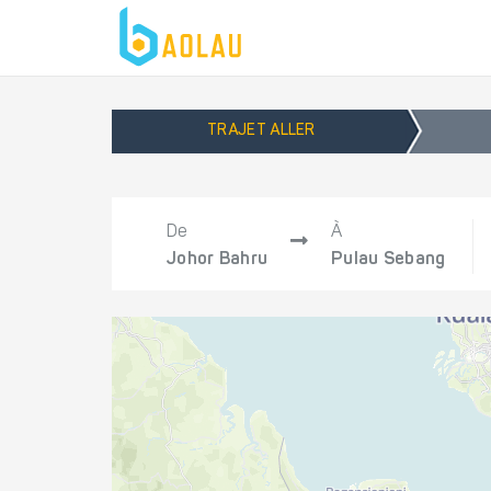
TRAJET ALLER
De
À
Johor Bahru
Pulau Sebang