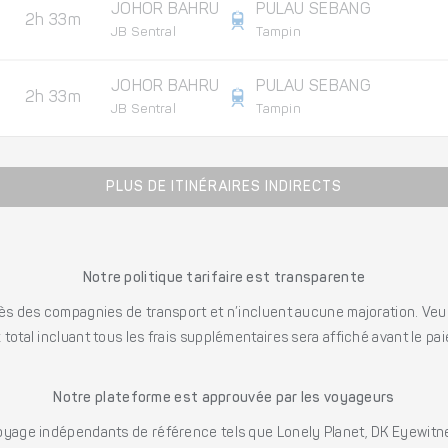
JOHOR BAHRU
PULAU SEBANG
2h 33m
JB Sentral
Tampin
JOHOR BAHRU
PULAU SEBANG
2h 33m
JB Sentral
Tampin
PLUS DE ITINÉRAIRES INDIRECTS
Notre politique tarifaire est transparente
s des compagnies de transport et n’incluent aucune majoration. Veuill
x total incluant tous les frais supplémentaires sera affiché avant le pa
Notre plateforme est approuvée par les voyageurs
ge indépendants de référence tels que Lonely Planet, DK Eyewitne