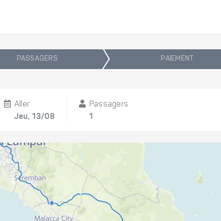
PASSAGERS
PAIEMENT
Aller
Passagers
Jeu, 13/08
1