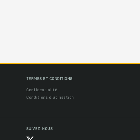
TERMES ET CONDITIONS
Confidentialité
Conditions d'utilisation
SUIVEZ-NOUS