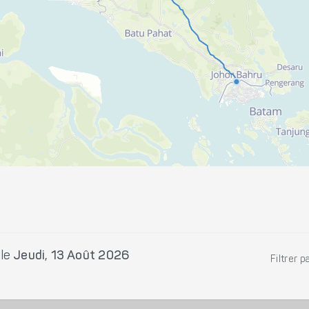
le
Jeudi, 13 Août 2026
Filtrer p