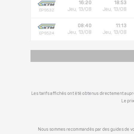
16:20
18:53
Jeu, 13/08
Jeu, 13/08
EP9532
08:40
11:13
Jeu, 13/08
Jeu, 13/08
EP9524
Les tarifs affichés ont été obtenus directement auprè
Le pri
Nous sommes recommandés par des guides de voya