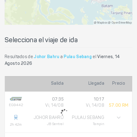
@ Mapbox @ OpenStreetMap
Selecciona el viaje de ida
Resultados de
Johor Bahru
a
Pulau Sebang
el
Viernes, 14
Agosto 2026
Salida
Llegada
Precio
07:35
10:17
EG9442
Vi, 14/08
Vi, 14/08
57.00 RM
JOHOR BAHRU
PULAU SEBANG
JB Sentral
Tampin
2h 42m