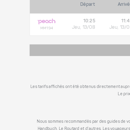
Départ
Arriv
10:25
11:
Jeu, 13/08
Jeu, 13/
MM194
Les tarifs affichés ont été obtenus directement auprè
Le pri
Nous sommes recommandés par des guides de voya
Handbuch, Le Routard et d’autres. Les voyageurs 