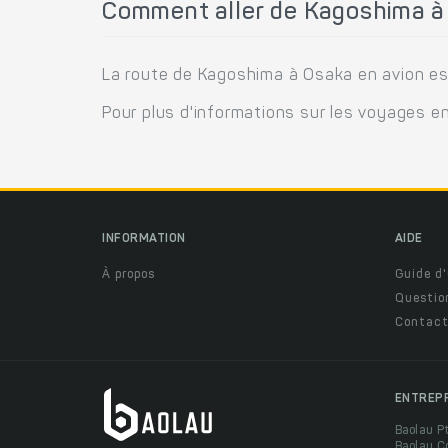
Comment aller de Kagoshima à 
La route de Kagoshima à Osaka en avion est
Pour plus d'informations sur les voyages e
INFORMATION
AIDE
À propos
Guide d'
Questio
Contact
ENTREP
Baolau P
Baolau C