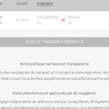
ée
Durée
Itinéraire
45
KAGOSHIMA
OSAKA
1h 20m
08
KOJ
KIX
PLUS DE ITINÉRAIRES INDIRECTS
Notre politique tarifaire est transparente
s des compagnies de transport et n’incluent aucune majoration. Veuill
x total incluant tous les frais supplémentaires sera affiché avant le pa
Notre plateforme est approuvée par les voyageurs
ge indépendants de référence tels que Lonely Planet, DK Eyewitne
saluent régulièrement la qualité de notre service, vous permettant d