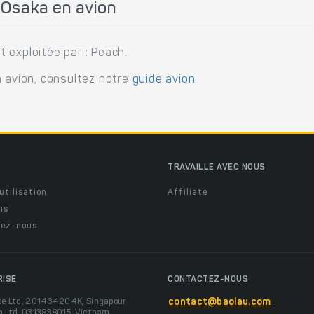
Osaka en avion
 exploitée par : Peach.
n avion, consultez notre
guide avion
.
TRAVAILLE AVEC NOUS
utilisation
Affiliate
ns
ez-nous
RISE
CONTACTEZ-NOUS
te Ltd, 201434204K, Singapour
contact@baolau.com
o Ltd, 0313838015, Vietnam