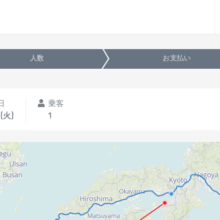
人数
お支払い
日
乗客
(火)
1