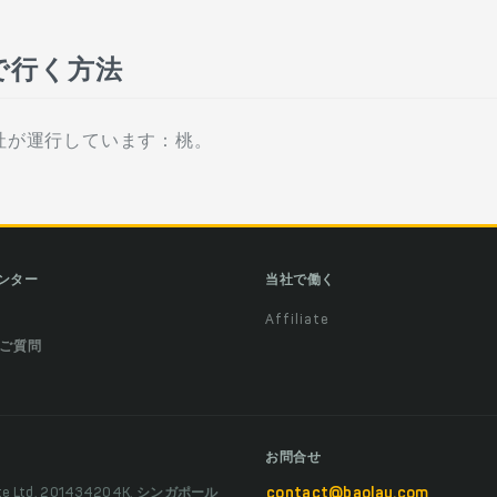
で行く方法
社が運行しています：桃。
ンター
当社で働く
Affiliate
ご質問
お問合せ
Pte Ltd, 201434204K, シンガポール
contact@baolau.com