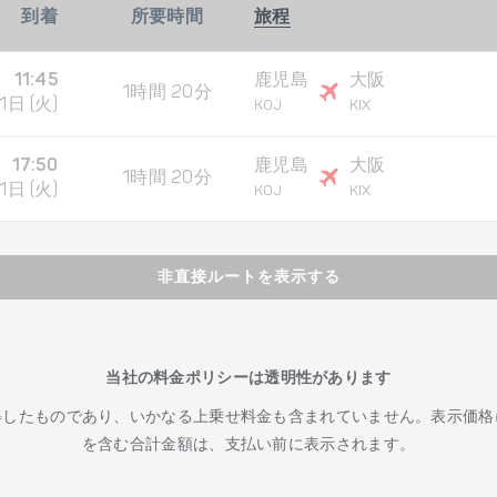
到着
所要時間
旅程
11:45
鹿児島
大阪
1時間 20分
1日 (火)
KOJ
KIX
17:50
鹿児島
大阪
1時間 20分
1日 (火)
KOJ
KIX
非直接ルートを表示する
当社の料金ポリシーは透明性があります
得したものであり、いかなる上乗せ料金も含まれていません。表示価格
を含む合計金額は、支払い前に表示されます。