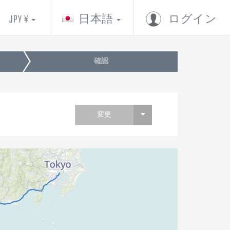
JPY ¥
日本語
ログイン
確認
変更