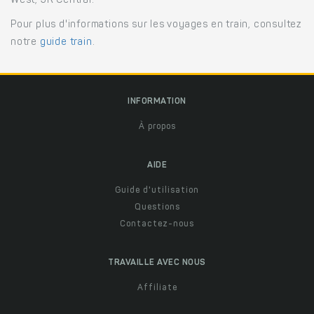
West, JR Central.
Pour plus d'informations sur les voyages en train, consultez
notre
guide train
.
INFORMATION
À propos
AIDE
Guide d'utilisation
Questions
Contactez-nous
TRAVAILLE AVEC NOUS
Affiliate