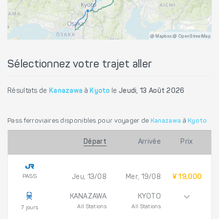
@ Mapbox @ OpenStreetMap
Sélectionnez votre trajet aller
Résultats de
Kanazawa
à
Kyoto
le
Jeudi, 13 Août 2026
Pass ferroviaires disponibles pour voyager de
Kanazawa
à
Kyoto
Départ
Arrivée
Prix
PASS
Jeu, 13/08
Mer, 19/08
¥ 19,000
KANAZAWA
KYOTO
All Stations
All Stations
7 jours