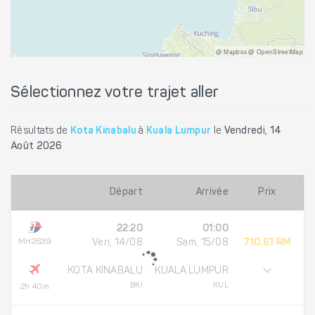
@ Mapbox @ OpenStreetMap
Sélectionnez votre trajet aller
Résultats de
Kota Kinabalu
à
Kuala Lumpur
le
Vendredi, 14
Août 2026
Départ
Arrivée
Prix
22:20
01:00
MH2639
Ven, 14/08
Sam, 15/08
710.61 RM
KOTA KINABALU
KUALA LUMPUR
BKI
KUL
2h 40m