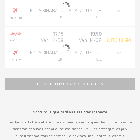
KOTA KINABALU
KUALA LUMPUR
BKI
KUL
2h 30m
17:15
19:50
AK5117
Ven, 14/08
Ven, 14/08
2,173.10 RM
KOTA KINABALU
KUALA LUMPUR
BKI
KUL
2h 35m
PLUS DE ITINÉRAIRES INDIRECTS
Notre politique tarifaire est transparente
Les tarifs affichés ont été obtenus directement auprès des compagnies de
transport et n’incluent aucune majoration. Veuillez noter que les prix
n’incluent nos frais de gestion. Le prix total incluant tous les frais