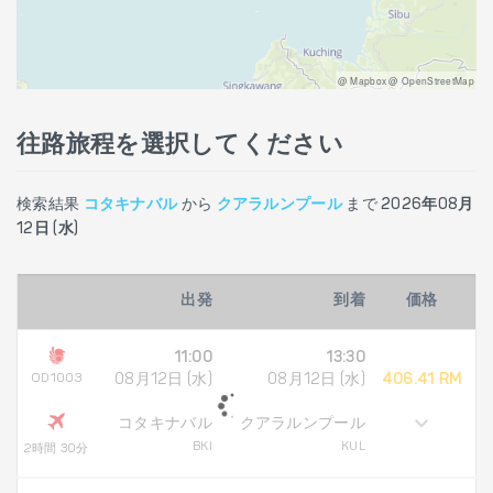
@ Mapbox @ OpenStreetMap
往路旅程を選択してください
検索結果
コタキナバル
から
クアラルンプール
まで
2026年08月
12日 (水)
出発
到着
価格
11:00
13:30
OD1003
08月12日 (水)
08月12日 (水)
406.41 RM
コタキナバル
クアラルンプール
BKI
KUL
2時間 30分