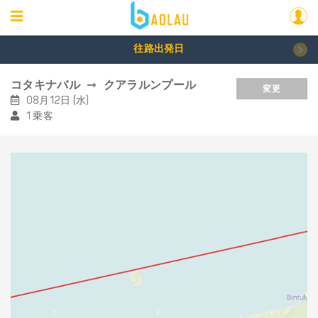
往路出発日
コタキナバル
クアラルンプール
変更
08月12日 (水)
1 乗客