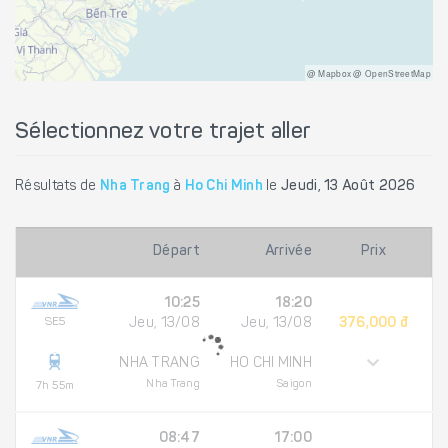
@ Mapbox @ OpenStreetMap
Sélectionnez votre trajet aller
Résultats de
Nha Trang
à
Ho Chi Minh
le
Jeudi, 13 Août 2026
Départ
Arrivée
Prix
10:25
18:20
SE5
Jeu, 13/08
Jeu, 13/08
376,000 đ
NHA TRANG
HO CHI MINH
Nha Trang
Saigon
7h 55m
08:47
17:00