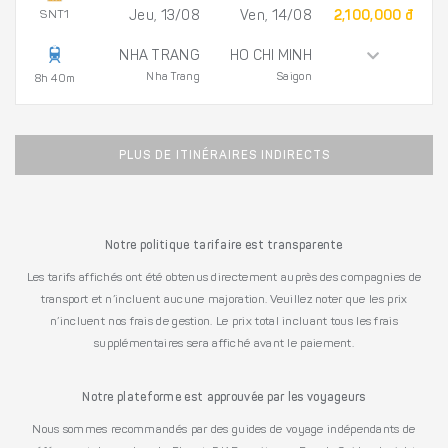
SNT1
Jeu, 13/08
Ven, 14/08
2,100,000 đ
NHA TRANG
HO CHI MINH
Nha Trang
Saigon
8h 40m
PLUS DE ITINÉRAIRES INDIRECTS
Notre politique tarifaire est transparente
Les tarifs affichés ont été obtenus directement auprès des compagnies de
transport et n’incluent aucune majoration. Veuillez noter que les prix
n’incluent nos frais de gestion. Le prix total incluant tous les frais
supplémentaires sera affiché avant le paiement.
Notre plateforme est approuvée par les voyageurs
Nous sommes recommandés par des guides de voyage indépendants de