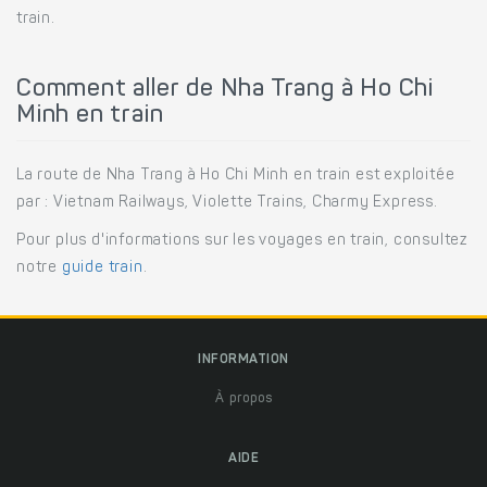
train.
Comment aller de Nha Trang à Ho Chi
Minh en train
La route de Nha Trang à Ho Chi Minh en train est exploitée
par : Vietnam Railways, Violette Trains, Charmy Express.
Pour plus d'informations sur les voyages en train, consultez
notre
guide train
.
INFORMATION
À propos
AIDE