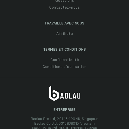
Questions
Contactez-nous
TRAVAILLE AVEC NOUS
Affiliate
TERMES ET CONDITIONS
Confidentialité
Conditions d'utilisation
ENTREPRISE
Baolau Pte Ltd, 201434204K, Singapour
Baolau Co Ltd, 0313838015, Vietnam
Boeki Up Co Ltd, 5140001101308, Japon