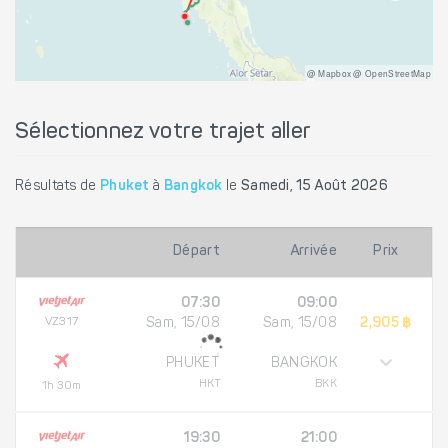
@ Mapbox @ OpenStreetMap
Sélectionnez votre trajet aller
Résultats de
Phuket
à
Bangkok
le
Samedi, 15 Août 2026
Départ
Arrivée
Prix
07:30
09:00
VZ317
Sam, 15/08
Sam, 15/08
2,905 ฿
PHUKET
BANGKOK
HKT
BKK
1h 30m
19:30
21:00