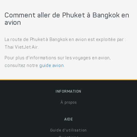
Comment aller de Phuket à Bangkok en
avion
La route de Phuket à Bangkok en avion est exploitée par :
Thai VietJet Air.
Pour plus d'informations sur les voyages en avion,
consultez notre
guide avion
.
INFORMATION
À propos
AIDE
Guide d'utilisation