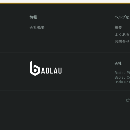
情報
ヘルプセ
会社概要
概要
よくある
お問合せ
会社
Baolau 
Baolau 
Boeki Up
ビ