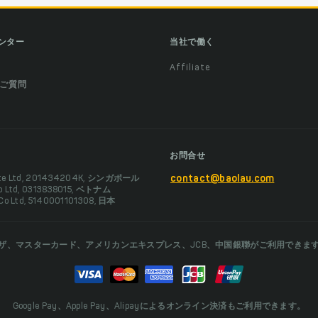
ンター
当社で働く
Affiliate
ご質問
お問合せ
Pte Ltd, 201434204K, シンガポール
contact@baolau.com
Co Ltd, 0313838015, ベトナム
 Co Ltd, 5140001101308, 日本
ザ、マスターカード、アメリカンエキスプレス、JCB、中国銀聯がご利用できま
Google Pay、Apple Pay、Alipayによるオンライン決済もご利用できます。