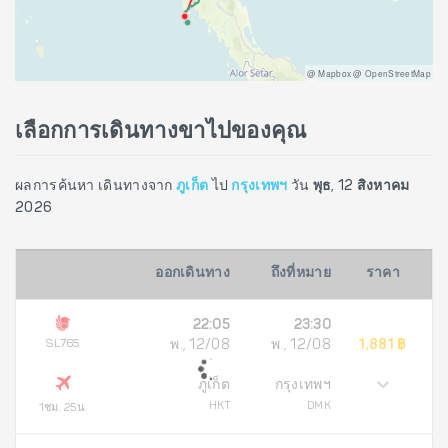
@ Mapbox @ OpenStreetMap
เลือกการเดินทางขาไปของคุณ
ผลการค้นหา เดินทางจาก
ภูเก็ต
ไป
กรุงเทพฯ
วัน
พุธ, 12 สิงหาคม
2026
ออกเดินทาง
ถึงที่หมาย
ราคา
22:05
23:30
SL765
พ., 12/08
พ., 12/08
1,881 ฿
ภูเก็ต
กรุงเทพฯ
HKT
DMK
1ชม. 25น.