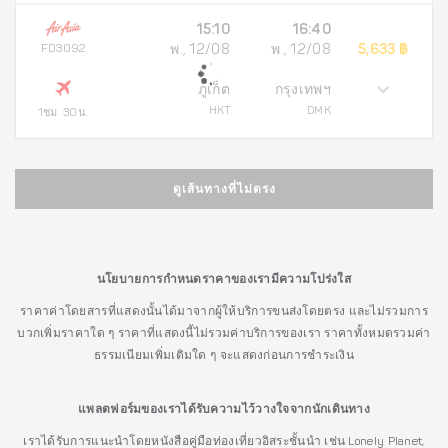
15:10
16:40
FD3092
พ., 12/08
พ., 12/08
5,633 ฿
ภูเก็ต
กรุงเทพฯ
HKT
DMK
1ชม. 30น.
ดูเส้นทางที่ไม่ตรง
นโยบายการกำหนดราคาของเรามีความโปร่งใส
ราคาค่าโดยสารที่แสดงนั้นได้มาจากผู้ให้บริการขนส่งโดยตรง และไม่รวมการ
บวกเพิ่มราคาใด ๆ ราคาที่แสดงนี้ไม่รวมค่าบริการของเรา ราคาทั้งหมดรวมค่า
ธรรมเนียมเพิ่มเติมใด ๆ จะแสดงก่อนการชำระเงิน
แพลตฟอร์มของเราได้รับความไว้วางใจจากนักเดินทาง
เราได้รับการแนะนำโดยหนังสือคู่มือท่องเที่ยวอิสระชั้นนำ เช่น Lonely Planet,