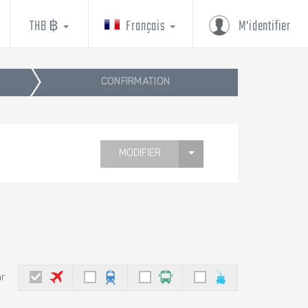
THB ฿
Français
M'identifier
CONFIRMATION
MODIFIER
ar