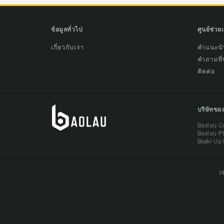
ข้อมูลทั่วไป
ศูนย์ช่วย
เกี่ยวกับเรา
คำแนะน
คำถามที่
ติดต่อ
บริษัทขอ
Baolau C
Baolau P
Boeki Up 
เ