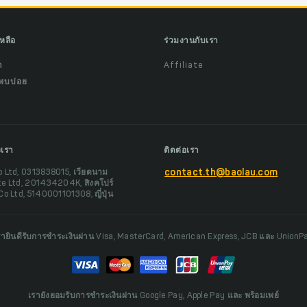
เหลือ
ร่วมงานกับเรา
ำ
Affiliate
พบบ่อย
งเรา
ติดต่อเรา
o Ltd, 0313838015, เวียดนาม
contact.th@baolau.com
te Ltd, 201434204K, สิงคโปร์
Co Ltd, 5140001101308, ญี่ปุ่น
รายินดีรับการชำระเงินผ่าน Visa, MasterCard, American Express, JCB และ UnionP
เรายังยอมรับการชำระเงินผ่าน Google Pay, Apple Pay และ พร้อมเพย์